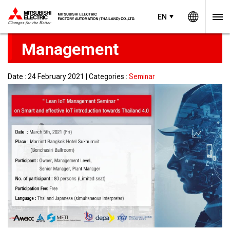
Worldw
EN
EN
Thailand
Free seminar: Lean IoT
Management
Date : 24 February 2021 | Categories :
Seminar