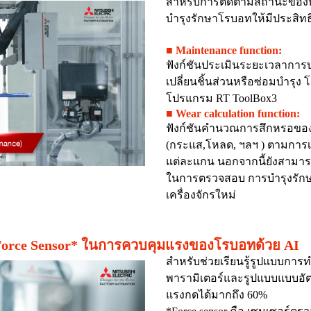
สำหรับการติดตามสถานะของห
บำรุงรักษาโรบอทให้มีประสิทธิ
■ Maintenance function:
ฟังก์ชันประเมินระยะเวลากา
เปลี่ยนชิ้นส่วนหรือซ่อมบำรุ
โปรแกรม RT ToolBox3
■ Wear calculation function:
ฟังก์ชันคำนวณการสึกหรอขอ
(กระแส,โหลด, ฯลฯ ) ตามกา
แต่ละแกน นอกจากนี้ยังสามาร
ในการตรวจสอบ การบำรุงรักษ
เครื่องจักรใหม่
อง Force Sensor* ในการควบคุมแรงของโรบอทด้วย AI
สำหรับช่วยเรียนรู้รูปแบบกา
พารามิเตอร์และรูปแบบแบบอัต
แรงกดได้มากถึง 60%