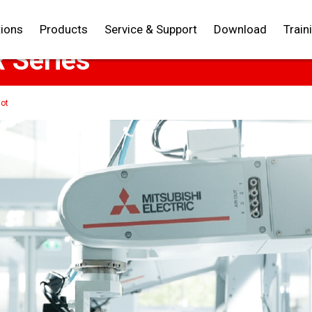
FA Smart Plus เทคโนโลยีอั
tions
Products
Service & Support
Download
Train
TH
EN
 Series
bot