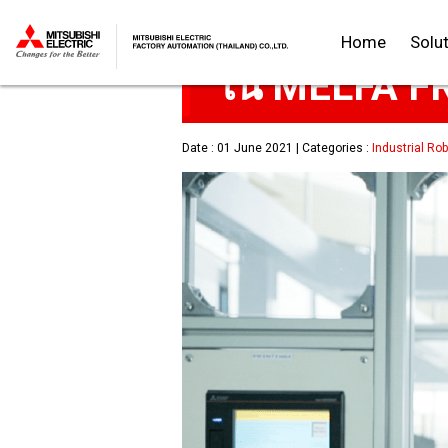
7 ฟีเจอร์ MEL
Home
Solu
Thailand
ใน MELFA FR
Date : 01 June 2021 | Categories :
Industrial Ro