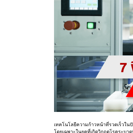
เทคโนโลยีความก้าวหน้าที่รวดเร็วในป
โดยเฉพาะในยุคที่เกิดวิกฤตโรคระบาด