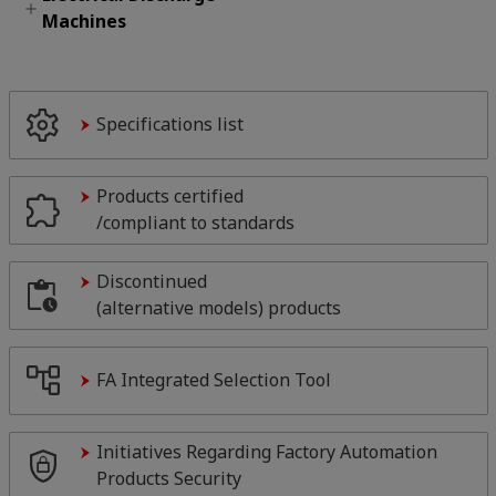
Numerical
Machines
Meters
Machines
MELFA Smart Plus
Controllers(CNCs)
Energy Saving
Collaborative
Wire-cut Electrical
Supporting Devices
Robot-ASSISTA
Discharge Machines
Specifications list
Intelligent Options
Die-sinking
Electrical Discharge
Products certified
Machines
/compliant to standards
Discontinued
(alternative models) products
FA Integrated Selection Tool
Initiatives Regarding Factory Automation
Products Security