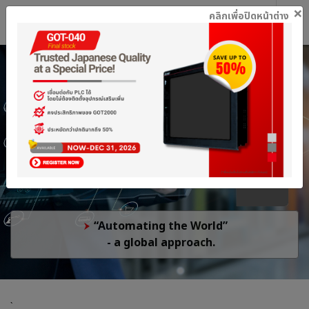
Worldw
×
คลิกเพื่อปิดหน้าต่าง
TH
TH
Thailand
“Automating the World”
- a global approach.
`