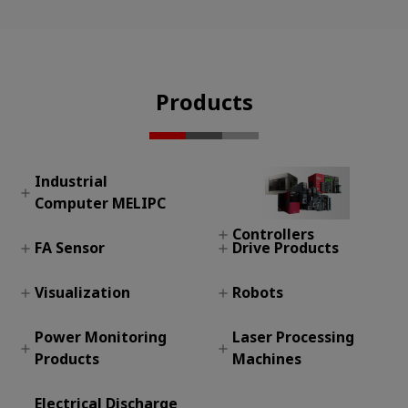
Products
Industrial
Computer MELIPC
Controllers
FA Sensor
Drive Products
Industrial
Computer MELIPC
อุปกรณ์ PLC ใน
Visualization
Robots
เพิ่มคุณภาพ ลดต้นทุน
AC Servos-
โรงงานสำหรับอุตสาหกรรม
ด้วยกล้อง Vision Sensor
MELSERVO
การผลิต
| Mitsubishi FA
Power Monitoring
Laser Processing
หน้าจอ HMI เพื่อความ
Vertical type robot
Inverters-FREQROL
Products
Machines
ได้เปรียบในอุตสาหกรรม
Motion Controllers
Horizontal type
Geared Motors
SCADA
robot
Computerized
Electrical Discharge
Power Management
Laser Processing