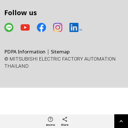
Follow us
PDPA Information
Sitemap
© MITSUBISHI ELECTRIC FACTORY AUTOMATION
THAILAND
โทรศัพท์
X
Facebook
Line
Facebook
LinkedIn
แผนที่
e-mail
สอบถาม
Share