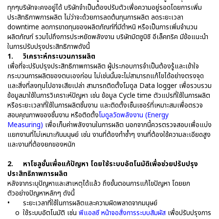
ทุกๆบริษัทจะคงอยู่ได้ บริษัทจำเป็นต้องปรับตัวเพื่อความอยู่รอดโดยการเพิ่ม
ประสิทธิภาพการผลิต ไม่ว่าจะด้วยการลดต้นทุนการผลิต ลดระยะเวลา
downtime ลดการขาดทุนของผลิตภัณฑ์ที่มีตำหนิ หรือเป็นการเพิ่มจำนวน
ผลิตภัณฑ์ รวมไปถึงการประหยัดพลังงาน บริษัทมิตซูบิชิ อีเล็คทริค มีข้อแนะนำ
ในการปรับปรุงประสิทธิภาพดังนี้
1.
วิเคราะห์กระบวนการผลิต
เพื่อที่จะปรับปรุงประสิทธิภาพการผลิต ผู้ประกอบการจำเป็นต้องรู้และเข้าใจ
กระบวนการผลิตของตนเองก่อน ไม่เช่นนั้นจะไม่สามารถแก้ไขได้อย่างตรงจุด
และสิ่งที่ลงทุนไปอาจเสียเปล่า สามารถติดตั้งโมดูล Data logger เพื่อรวบรวม
ข้อมูลมาใช้ในการวิเคราะห์ปัญหา เช่น ข้อมูล Cycle time ตัวแปรที่ใช้ในการผลิต
หรือระยะเวลาที่ใช้ในการผลิตชิ้นงาน และติดตั้งเซ็นเซอร์ที่เหมาะสมเพื่อตรวจ
สอบคุณภาพของชิ้นงาน หรือติดตั้ง
โมดูลวัดพลังงาน (Energy
Measuring)
เพื่อเก็บค่าพลังงานในการผลิต นอกจากนี้ควรตรวจสอบเพื่อแบ่ง
แยกงานที่ไม่เหมาะกับมนุษย์ เช่น งานที่ต้องทำซ้ำๆ งานที่ต้องใช้ความละเอียดสูง
และงานที่ต้องยกของหนัก
2.
หาโซลูชั่นเพื่อแก้ปัญหา โดยใช้ระบบอัตโนมัติเพื่อช่วยปรับปรุง
ประสิทธิภาพการผลิต
หลังจากระบุปัญหาและสาเหตุได้แล้ว ถึงขั้นตอนการแก้ไขปัญหา โดยยก
ตัวอย่างปัญหาหลักๆ ดังนี้
•
ระยะเวลาที่ใช้ในการผลิตและความผิดพลาดจากมนุษย์
o
ใช้ระบบอัตโนมัติ เช่น
พีแอลซี
หน้าจอสั่งการระบบสัมผัส
เพื่อปรับปรุงการ