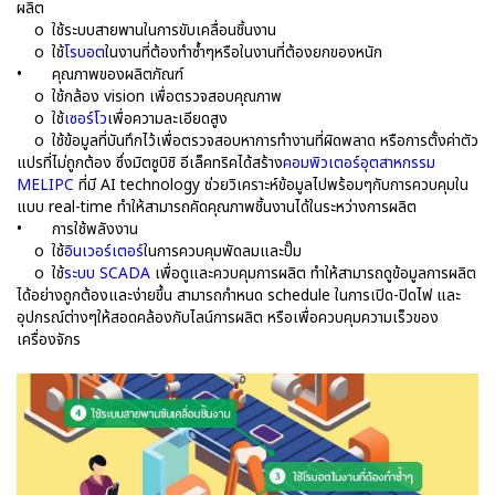
ผลิต
o
ใช้ระบบสายพานในการขับเคลื่อนชิ้นงาน
o
ใช้
โรบอต
ในงานที่ต้องทำซ้ำๆหรือในงานที่ต้องยกของหนัก
•
คุณภาพของผลิตภัณฑ์
o
ใช้กล้อง vision เพื่อตรวจสอบคุณภาพ
o
ใช้
เซอร์โว
เพื่อความละเอียดสูง
o
ใช้ข้อมูลที่บันทึกไว้เพื่อตรวจสอบหาการทำงานที่ผิดพลาด หรือการตั้งค่าตัว
แปรที่ไม่ถูกต้อง ซึ่งมิตซูบิชิ อีเล็คทริคได้สร้าง
คอมพิวเตอร์อุตสาหกรรม
MELIPC
ที่มี AI technology ช่วยวิเคราะห์ข้อมูลไปพร้อมๆกับการควบคุมใน
แบบ real-time ทำให้สามารถคัดคุณภาพชิ้นงานได้ในระหว่างการผลิต
•
การใช้พลังงาน
o
ใช้
อินเวอร์เตอร์
ในการควบคุมพัดลมและปั๊ม
o
ใช้
ระบบ SCADA
เพื่อดูและควบคุมการผลิต ทำให้สามารถดูข้อมูลการผลิต
ได้อย่างถูกต้องและง่ายขึ้น สามารถกำหนด schedule ในการเปิด-ปิดไฟ และ
อุปกรณ์ต่างๆให้สอดคล้องกับไลน์การผลิต หรือเพื่อควบคุมความเร็วของ
เครื่องจักร