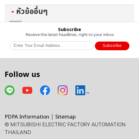
หัวข้ออื่นๆ
Subscribe
Receive the latest headlines, right to your inbox
Subscribe
Follow us
PDPA Information
Sitemap
© MITSUBISHI ELECTRIC FACTORY AUTOMATION
โทรศัพท์
X
Facebook
Line
Facebook
LinkedIn
แผนที่
e-mail
THAILAND