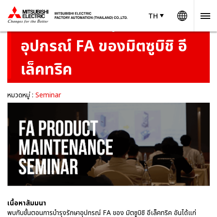
Worldw
TH
TH
Thailand
สัมมนาการบำรุงรักษา
อุปกรณ์ FA ของมิตซูบิชิ อี
เล็คทริค
หมวดหมู่ :
Seminar
เนื้อหาสัมมนา
พบกับขั้นตอนการบำรุงรักษาอุปกรณ์ FA ของ มิตซูบิชิ อีเล็คทริค อันได้แก่