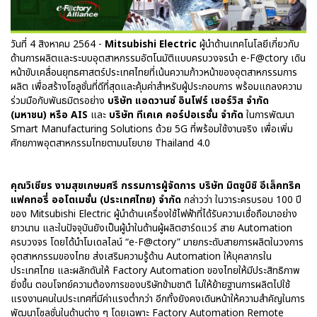
วันที่ 4 สิงหาคม 2564 -
Mitsubishi Electric
ผู้นำด้านเทคโนโลยีเกี่ยวกับ
ด้านการผลิตและระบบอุตสาหกรรมอัตโนมัติแบบครบวงจรนำ e-F@ctory เดิน
หน้าขับเคลื่อนยุทธศาสตร์ประเทศไทยที่เน้นความก้าวหน้าของอุตสาหกรรมการ
ผลิต เพื่อสร้างโซลูชั่นที่ดีที่สุดและคุ้มค่าสำหรับผู้ประกอบการ พร้อมแถลงความ
ร่วมมือกับพันธมิตรอย่าง
บริษัท
แอดวานซ์ อินโฟร์ เซอร์วิส จำกัด
(มหาชน) หรือ AIS
และ
บริษัท ทีเคเค คอร์ปอเรชั่น จำกัด
ในการพัฒนา
Smart Manufacturing Solutions ด้วย 5G ที่พร้อมใช้งานจริง เพื่อเพิ่ม
ศักยภาพอุตสาหกรรมไทยตามนโยบาย Thailand 4.0
คุณวิเชียร งามสุขเกษมศรี กรรมการผู้จัดการ บริษัท มิตซูบิชิ อีเล็คทริค
แฟคทอรี่ ออโตเมชั่น (ประเทศไทย) จำกัด
กล่าวว่า ในวาระครบรอบ 100 ปี
ของ Mitsubishi Electric ผู้นำด้านเครื่องใช้ไฟฟ้าที่ได้รับความเชื่อถือมาอย่าง
ยาวนาน และในปัจจุบันยังเป็นผู้นำในด้านผู้ผลิตฮาร์ดแวร์ สาย Automation
ครบวงจร โดยได้นำโมเดลไลน์ “e-F@ctory” มายกระดับสายการผลิตในวงการ
อุตสาหกรรมของไทย ส่งเสริมความรู้ด้าน Automation ให้บุคลากรใน
ประเทศไทย และผลักดันให้ Factory Automation ของไทยให้มีประสิทธิภาพ
ยิ่งขึ้น ตอบโจทย์ความต้องการของบริษัทข้ามชาติ ไม่ให้ย้ายฐานการผลิตไปใช้
แรงงานคนในประเทศที่มีค่าแรงต่ำกว่า อีกทั้งยังคงเดินหน้าให้ความสำคัญในการ
พัฒนาโซลูชั่นในด้านต่าง ๆ โดยเฉพาะ Factory Automation Remote