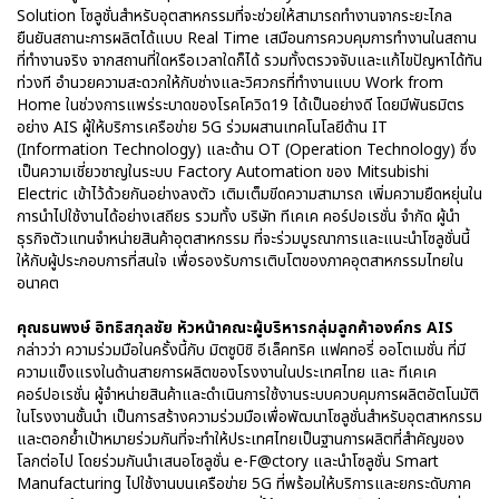
Solution โซลูชั่นสำหรับอุตสาหกรรมที่จะช่วยให้สามารถทำงานจากระยะไกล
ยืนยันสถานะการผลิตได้แบบ Real Time เสมือนการควบคุมการทำงานในสถาน
ที่ทำงานจริง จากสถานที่ใดหรือเวลาใดก็ได้ รวมทั้งตรวจจับและแก้ไขปัญหาได้ทัน
ท่วงที อำนวยความสะดวกให้กับช่างและวิศวกรที่ทำงานแบบ Work from
Home ในช่วงการแพร่ระบาดของโรคโควิด19 ได้เป็นอย่างดี โดยมีพันธมิตร
อย่าง AIS ผู้ให้บริการเครือข่าย 5G ร่วมผสานเทคโนโลยีด้าน IT
(Information Technology) และด้าน OT (Operation Technology) ซึ่ง
เป็นความเชี่ยวชาญในระบบ Factory Automation ของ Mitsubishi
Electric เข้าไว้ด้วยกันอย่างลงตัว เติมเต็มขีดความสามารถ เพิ่มความยืดหยุ่นใน
การนำไปใช้งานได้อย่างเสถียร รวมทั้ง บริษัท ทีเคเค คอร์ปอเรชั่น จำกัด ผู้นำ
ธุรกิจตัวแทนจำหน่ายสินค้าอุตสาหกรรม ที่จะร่วมบูรณาการและแนะนำโซลูชั่นนี้
ให้กับผู้ประกอบการที่สนใจ เพื่อรองรับการเติบโตของภาคอุตสาหกรรมไทยใน
อนาคต
คุณธนพงษ์ อิทธิสกุลชัย หัวหน้าคณะผู้บริหารกลุ่มลูกค้าองค์กร AIS
กล่าวว่า ความร่วมมือในครั้งนี้กับ มิตซูบิชิ อีเล็คทริค แฟคทอรี่ ออโตเมชั่น ที่มี
ความแข็งแรงในด้านสายการผลิตของโรงงานในประเทศไทย และ ทีเคเค
คอร์ปอเรชั่น ผู้จำหน่ายสินค้าและดำเนินการใช้งานระบบควบคุมการผลิตอัตโนมัติ
ในโรงงานชั้นนำ เป็นการสร้างความร่วมมือเพื่อพัฒนาโซลูชั่นสำหรับอุตสาหกรรม
และตอกย้ำเป้าหมายร่วมกันที่จะทำให้ประเทศไทยเป็นฐานการผลิตที่สำคัญของ
โลกต่อไป โดยร่วมกันนำเสนอโซลูชั่น e-F@ctory และนำโซลูชั่น Smart
Manufacturing ไปใช้งานบนเครือข่าย 5G ที่พร้อมให้บริการและยกระดับภาค