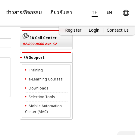
Inquiries
ข่าวสาร/กิจกรรม
เกี่ยวกับเรา
TH
EN
Contact Us
Register
Login
Contact Us
FA Call Center
02-092-8600 ext. 62
FA Support
Training
e-Learning Courses
Downloads
Selection Tools
Mobile Automation
Center (MAC)