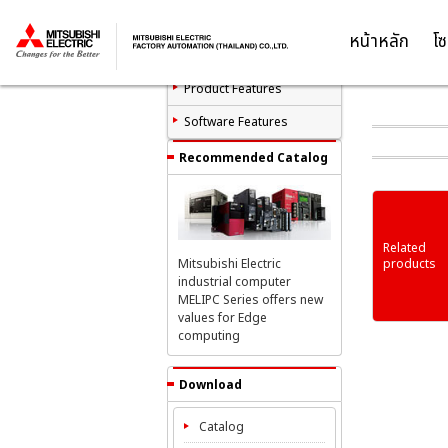
หน้าหลัก
โซ
Thailand
Product List
Product Features
Software Features
Recommended Catalog
Related
products
Mitsubishi Electric
industrial computer
MELIPC Series offers new
values for Edge
computing
Download
Catalog