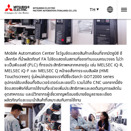
Worldw
TH
TH
Thailand
Mobile Automation Center โชว์รูมจัดแสดงสินค้าเคลื่อนที่จากมิตซูบิชิ อี
เล็คทริค ที่นำผลิตภัณฑ์ FA ไปจัดแสดงในสถานที่ของท่านแบบครบวงจร ไม่ว่า
จะเป็นพีแอลซี (PLC) ที่ทรงประสิทธิภาพหลากหลายรุ่น เช่น MELSEC iQ-R,
MELSEC iQ-F และ MELSEC Q หน้าจอสั่งการระบบสัมผัส (HMI
Touchscreen) รุ่นใหม่ล่าสุดของเราที่มีชื่อเรียกว่า GOT2000 series
อุปกรณ์ขับเคลื่อนทั้งอินเวอร์เตอร์และเซอร์โว รวมไปถึง CNC นอกจากนี้ยัง
จัดแสดงฟังก์ชั่นการใช้งานที่จะช่วยเพิ่มประสิทธิภาพและลดต้นทุนการผลิตใน
อุตสาหกรรม และมีวิทยากรผู้เชี่ยวชาญพร้อมอธิบายข้อมูลรายละเอียด
ผลิตภัณฑ์และแนะนำสินค้าที่เหมาะสมกับการใช้งาน