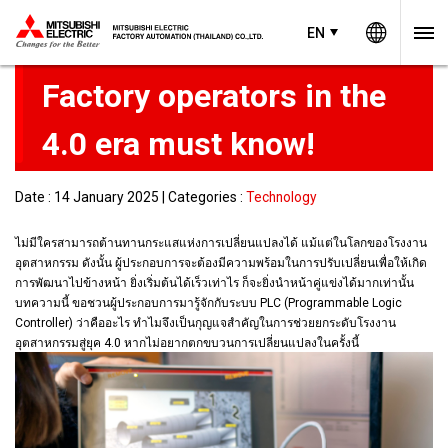
Worldw
EN
EN
Thailand
Get to know what PLC is.
Factory operators in the
4.0 era must know!
Date : 14 January 2025 | Categories :
Technology
ไม่มีใครสามารถต้านทานกระแสแห่งการเปลี่ยนแปลงได้ แม้แต่ในโลกของโรงงาน
อุตสาหกรรม ดังนั้น ผู้ประกอบการจะต้องมีความพร้อมในการปรับเ
ปลี่ยนเพื่อให้เกิด
การพัฒนาไปข้างหน้า ยิ่งเริ่มต้นได้เร็วเท่าไร ก็จะยิ่งนำหน้าคู่แข่งได้มากเท่านั้น
บทความนี้ ขอชวนผู้ประกอบการมารู้จักกับระบบ PLC (Programmable Logic
Controller) ว่าคืออะไร ทำไมจึงเป็นกุญแจสำคัญในการช่วยยกระดับโรงงาน
อุตสาหกรรมสู่ยุค 4.0 หากไม่อยากตกขบวนการเปลี่ยนแปลงในครั้งนี้