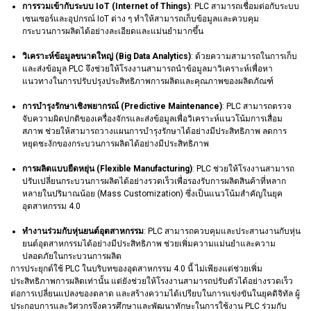
การรวมเข้ากับระบบ IoT (Internet of Things)
: PLC สามารถเชื่อมต่อกับระบบ
เซนเซอร์และอุปกรณ์ IoT ต่าง ๆ ทำให้สามารถเก็บข้อมูลและควบคุม
กระบวนการผลิตได้อย่างละเอียดและแม่นยำมากขึ้น
วิเคราะห์ข้อมูลขนาดใหญ่ (Big Data Analytics)
: ด้วยความสามารถในการเก็บ
และส่งข้อมูล PLC จึงช่วยให้โรงงานสามารถนำข้อมูลมาวิเคราะห์เพื่อหา
แนวทางในการปรับปรุงประสิทธิภาพการผลิตและคุณภาพของผลิตภัณฑ์
การบำรุงรักษาเชิงพยากรณ์ (Predictive Maintenance)
: PLC สามารถตรวจ
จับความผิดปกติของเครื่องจักรและส่งข้อมูลเพื่อวิเคราะห์แนวโน้มการเสื่อม
สภาพ ช่วยให้สามารถวางแผนการบำรุงรักษาได้อย่างมีประสิทธิภาพ ลดการ
หยุดชะงักของกระบวนการผลิตได้อย่างมีประสิทธิภาพ
การผลิตแบบยืดหยุ่น (Flexible Manufacturing)
: PLC ช่วยให้โรงงานสามารถ
ปรับเปลี่ยนกระบวนการผลิตได้อย่างรวดเร็วเพื่อรองรับการผลิตสินค้าที่หลาก
หลายในปริมาณน้อย (Mass Customization) ซึ่งเป็นแนวโน้มสำคัญในยุค
อุตสาหกรรม 4.0
ทำงานร่วมกับหุ่นยนต์อุตสาหกรรม
: PLC สามารถควบคุมและประสานงานกับหุ่น
ยนต์อุตสาหกรรมได้อย่างมีประสิทธิภาพ ช่วยเพิ่มความแม่นยำและความ
ปลอดภัยในกระบวนการผลิต
การประยุกต์ใช้ PLC ในบริบทของอุตสาหกรรม 4.0 นี้ ไม่เพียงแต่ช่วยเพิ่ม
ประสิทธิภาพการผลิตเท่านั้น แต่ยังช่วยให้โรงงานสามารถปรับตัวได้อย่างรวดเร็ว
ต่อการเปลี่ยนแปลงของตลาด และสร้างความได้เปรียบในการแข่งขันในยุคดิจิทัล ผู้
ประกอบการและวิศวกรจึงควรศึกษาและพัฒนาทักษะในการใช้งาน PLC ร่วมกับ