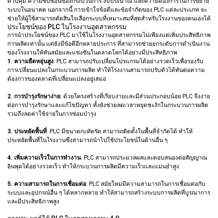
ควบคุม ความซับซ้อนของกระบวนการ งบประมาณ และความต้องการในการขยาย
ระบบในอนาคต นอกจากนี้ การเข้าใจข้อดีและข้อจำกัดของ PLC แต่ละประเภท จะ
ช่วยให้ผู้ใช้สามารถตัดสินใจเลือกระบบที่เหมาะสมที่สุดสำหรับโรงงานของตนเองได้
ประโยชน์ของ PLC ในโรงงานอุตสาหกรรม
การนำประโยชน์ของ PLC มาใช้ในโรงงานอุตสาหกรรมไม่เพียงแต่เพิ่มประสิทธิภาพ
การผลิตเท่านั้น แต่ยังมีข้อดีอีกหลายประการ ที่สามารถช่วยยกระดับการดำเนินงาน
ของโรงงานให้ทันสมัยและแข่งขันในตลาดโลกได้อย่างมีประสิทธิภาพ
1. ความยืดหยุ่นสูง
: PLC สามารถปรับเปลี่ยนโปรแกรมได้อย่างรวดเร็วเพื่อรองรับ
การเปลี่ยนแปลงในกระบวนการผลิต ทำให้โรงงานสามารถปรับตัวได้ทันต่อความ
ต้องการของตลาดที่เปลี่ยนแปลงอยู่เสมอ
2. การบำรุงรักษาง่าย
: ด้วยโครงสร้างที่เรียบง่ายและมีส่วนประกอบน้อย PLC จึงง่าย
ต่อการบำรุงรักษาและแก้ไขปัญหา ทั้งยังช่วยลดเวลาหยุดชะงักในกระบวนการผลิต
รวมถึงลดค่าใช้จ่ายในการซ่อมบำรุง
3. ประหยัดพื้นที่
: PLC มีขนาดกะทัดรัด สามารถติดตั้งในพื้นที่จำกัดได้ ทำให้
ประหยัดพื้นที่ในโรงงานซึ่งสามารถนำไปใช้ประโยชน์ในด้านอื่น ๆ
4. เพิ่มความเร็วในการทำงาน
: PLC สามารถประมวลผลและตอบสนองต่อสัญญาณ
อินพุตได้อย่างรวดเร็ว ทำให้กระบวนการผลิตมีความเร็วและแม่นยำสูง
5. ความสามารถในการเชื่อมต่อ
: PLC สมัยใหม่มีความสามารถในการเชื่อมต่อกับ
ระบบและอุปกรณ์อื่น ๆ ได้หลากหลาย ทำให้สามารถสร้างระบบการผลิตที่บูรณาการ
และมีประสิทธิภาพสูง