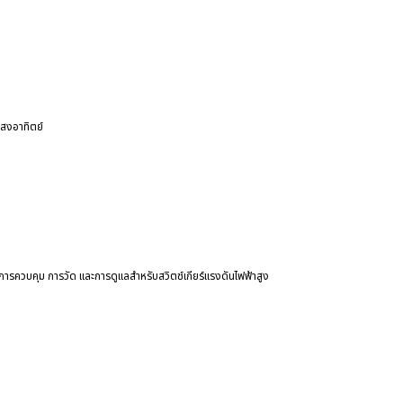
แสงอาทิตย์
การควบคุม การวัด และการดูแลสำหรับสวิตช์เกียร์แรงดันไฟฟ้าสูง