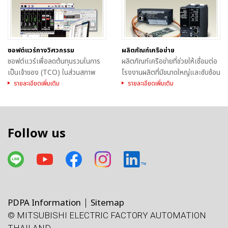
ซอฟต์แวร์ทางวิศวกรรม
ผลิตภัณฑ์เครือข่าย
ซอฟต์แวร์เพื่อลดต้นทุนรวมในการ
ผลิตภัณฑ์เครือข่ายที่ช่วยให้เชื่อมต่อ
เป็นเจ้าของ (TCO) ในส่วนสภาพ
โรงงานผลิตที่มีขนาดใหญ่และซับซ้อน
แวดล้อมทางวิศวกรรม
ได้อย่างราบรื่น
รายละเอียดเพิ่มเติม
รายละเอียดเพิ่มเติม
Follow us
PDPA Information
Sitemap
© MITSUBISHI ELECTRIC FACTORY AUTOMATION
โทรศัพท์
X
Facebook
Line
Facebook
LinkedIn
แผนที่
e-mail
THAILAND