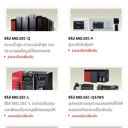
ควบคุมที่โดดเด่นเต็มรูปแบบพร้อม
ด้วยการประมวลผลที่รวดเร็ว การซิง
โครไนซ์โมดูลและเครือข่าย รวมไปถึง
การควบคุมแบบ multi-discipline
การออกแบบขั
ซีรีส์ MELSEC-Q
ซีรีส์ MELSEC-F
ความเร็วสูง ความแม่นยำสูง และ
รุ่นกะทัดรัดคุ้มค่า
ประมวลผลข้อมูลได้หลากหลาย
รายละเอียดเพิ่มเติม
รายละเอียดเพิ่มเติม
ซีรีส์ MELSEC-L
ซีรีส์ MELSEC-QS/WS
ซีรีส์ MELSEC-L จะช่วยปรับปรุง
อุปกรณ์ควบคุมความปลอดภัยที่ทำให้
และพัฒนาโรงงานผลิตของคุณให้
คนปลอดภัยจากเครื่องจักรใน
เป็นโรงงานที่มีความสะดวกและใช้
โรงงาน
รายละเอียดเพิ่มเติม
รายละเอียดเพิ่มเติม
งานง่าย