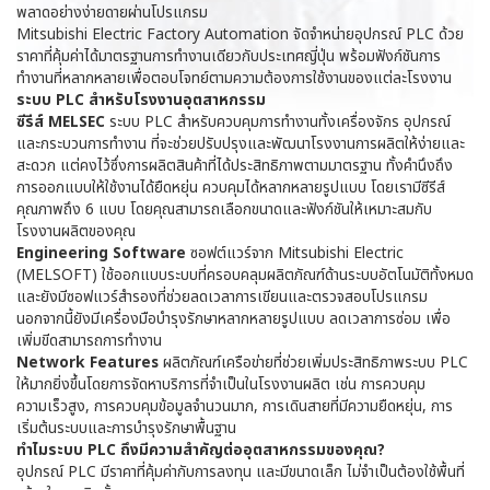
พลาดอย่างง่ายดายผ่านโปรแกรม
Mitsubishi Electric Factory Automation จัดจำหน่ายอุปกรณ์ PLC ด้วย
ราคาที่คุ้มค่าได้มาตรฐานการทำงานเดียวกับประเทศญี่ปุ่น พร้อมฟังก์ชันการ
ทำงานที่หลากหลายเพื่อตอบโจทย์ตามความต้องการใช้งานของแต่ละโรงงาน
ระบบ PLC สำหรับโรงงานอุตสาหกรรม
ซีรีส์ MELSEC
ระบบ PLC สำหรับควบคุมการทำงานทั้งเครื่องจักร อุปกรณ์
และกระบวนการทำงาน ที่จะช่วยปรับปรุงและพัฒนาโรงงานการผลิตให้ง่ายและ
สะดวก แต่คงไว้ซึ่งการผลิตสินค้าที่ได้ประสิทธิภาพตามมาตรฐาน ทั้งคำนึงถึง
การออกแบบให้ใช้งานได้ยืดหยุ่น ควบคุมได้หลากหลายรูปแบบ โดยเรามีซีรีส์
คุณภาพถึง 6 แบบ โดยคุณสามารถเลือกขนาดและฟังก์ชันให้เหมาะสมกับ
โรงงานผลิตของคุณ
Engineering Software
ซอฟต์แวร์จาก Mitsubishi Electric
(MELSOFT) ใช้ออกแบบระบบที่ครอบคลุมผลิตภัณฑ์ด้านระบบอัตโนมัติทั้งหมด
และยังมีซอฟแวร์สำรองที่ช่วยลดเวลาการเขียนและตรวจสอบโปรแกรม
นอกจากนี้ยังมีเครื่องมือบำรุงรักษาหลากหลายรูปแบบ ลดเวลาการซ่อม เพื่อ
เพิ่มขีดสามารถการทำงาน
Network Features
ผลิตภัณฑ์เครือข่ายที่ช่วยเพิ่มประสิทธิภาพระบบ PLC
ให้มากยิ่งขึ้นโดยการจัดหาบริการที่จำเป็นในโรงงานผลิต เช่น การควบคุม
ความเร็วสูง, การควบคุมข้อมูลจำนวนมาก, การเดินสายที่มีความยืดหยุ่น, การ
เริ่มต้นระบบและการบำรุงรักษาพื้นฐาน
ทำไมระบบ PLC ถึงมีความสำคัญต่ออุตสาหกรรมของคุณ?
อุปกรณ์ PLC มีราคาที่คุ้มค่ากับการลงทุน และมีขนาดเล็ก ไม่จำเป็นต้องใช้พื้นที่